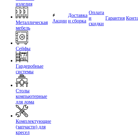
изделия
Оплата
Доставка
и
Гарантия
Конт
Акции
и сборка
Металлическая
скидки
мебель
Сейфы
Гардеробные
системы
Столы
компьютерные
для дома
Комплектующие
(запчасти) для
кресел