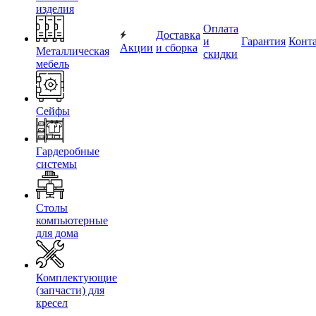
изделия
Оплата
Доставка
и
Гарантия
Конт
Акции
и сборка
Металлическая
скидки
мебель
Сейфы
Гардеробные
системы
Столы
компьютерные
для дома
Комплектующие
(запчасти) для
кресел