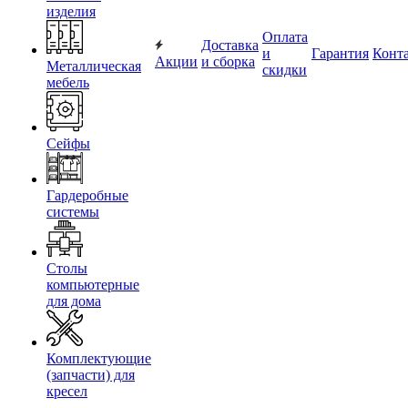
изделия
Оплата
Доставка
и
Гарантия
Конт
Акции
и сборка
Металлическая
скидки
мебель
Сейфы
Гардеробные
системы
Столы
компьютерные
для дома
Комплектующие
(запчасти) для
кресел