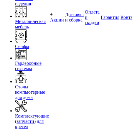
изделия
Оплата
Доставка
и
Гарантия
Конт
Акции
и сборка
Металлическая
скидки
мебель
Сейфы
Гардеробные
системы
Столы
компьютерные
для дома
Комплектующие
(запчасти) для
кресел