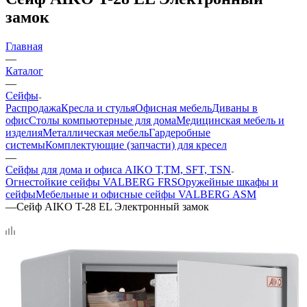
замок
Главная
—
Каталог
—
Сейфы
Распродажа
Кресла и стулья
Офисная мебель
Диваны в
офис
Столы компьютерные для дома
Медицинская мебель и
изделия
Металлическая мебель
Гардеробные
системы
Комплектующие (запчасти) для кресел
—
Сейфы для дома и офиса AIKO Т,TМ, SFT, TSN
Огнестойкие сейфы VALBERG FRS
Оружейные шкафы и
сейфы
Мебельные и офисные сейфы VALBERG ASM
—
Сейф AIKO T-28 EL Электронный замок