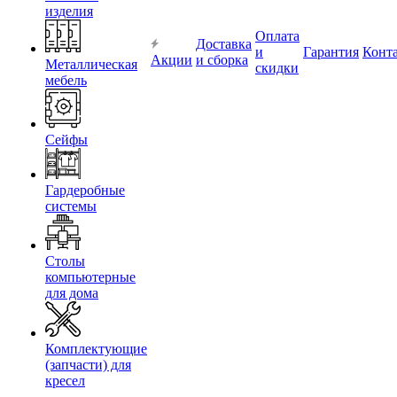
изделия
Оплата
Доставка
и
Гарантия
Конт
Акции
и сборка
Металлическая
скидки
мебель
Сейфы
Гардеробные
системы
Столы
компьютерные
для дома
Комплектующие
(запчасти) для
кресел