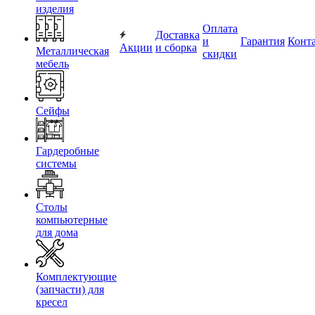
изделия
Оплата
Доставка
и
Гарантия
Конт
Акции
и сборка
Металлическая
скидки
мебель
Сейфы
Гардеробные
системы
Столы
компьютерные
для дома
Комплектующие
(запчасти) для
кресел