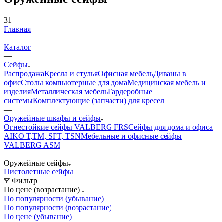
31
Главная
—
Каталог
—
Сейфы
Распродажа
Кресла и стулья
Офисная мебель
Диваны в
офис
Столы компьютерные для дома
Медицинская мебель и
изделия
Металлическая мебель
Гардеробные
системы
Комплектующие (запчасти) для кресел
—
Оружейные шкафы и сейфы
Огнестойкие сейфы VALBERG FRS
Сейфы для дома и офиса
AIKO Т,TМ, SFT, TSN
Мебельные и офисные сейфы
VALBERG ASM
—
Оружейные сейфы
Пистолетные сейфы
Фильтр
По цене (возрастание)
По популярности (убывание)
По популярности (возрастание)
По цене (убывание)