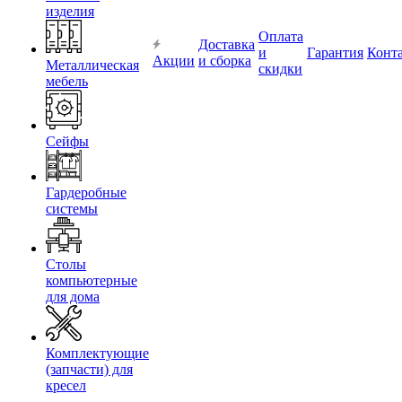
изделия
Оплата
Доставка
и
Гарантия
Конт
Акции
и сборка
Металлическая
скидки
мебель
Сейфы
Гардеробные
системы
Столы
компьютерные
для дома
Комплектующие
(запчасти) для
кресел