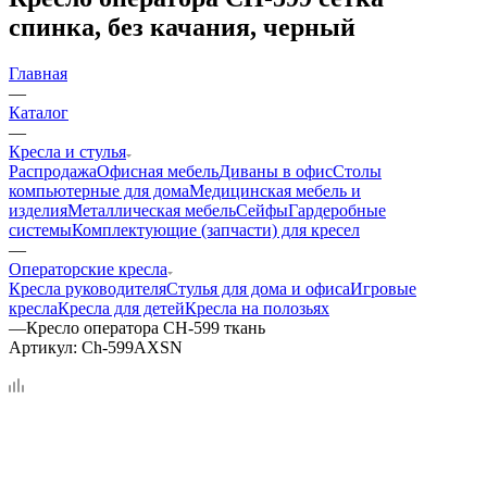
спинка, без качания, черный
Главная
—
Каталог
—
Кресла и стулья
Распродажа
Офисная мебель
Диваны в офис
Столы
компьютерные для дома
Медицинская мебель и
изделия
Металлическая мебель
Сейфы
Гардеробные
системы
Комплектующие (запчасти) для кресел
—
Операторские кресла
Кресла руководителя
Стулья для дома и офиса
Игровые
кресла
Кресла для детей
Кресла на полозьях
—
Кресло оператора CH-599 ткань
Артикул:
Ch-599AXSN