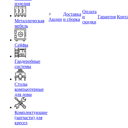
изделия
Оплата
Доставка
и
Гарантия
Конт
Акции
и сборка
Металлическая
скидки
мебель
Сейфы
Гардеробные
системы
Столы
компьютерные
для дома
Комплектующие
(запчасти) для
кресел