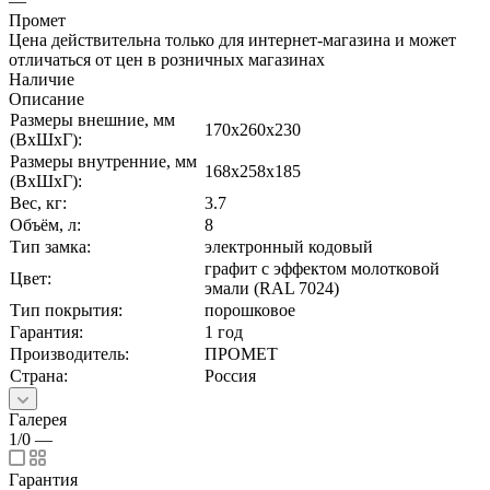
—
Промет
Цена действительна только для интернет-магазина и может
отличаться от цен в розничных магазинах
Наличие
Описание
Размеры внешние, мм
170x260x230
(ВхШхГ):
Размеры внутренние, мм
168x258x185
(ВхШхГ):
Вес, кг:
3.7
Объём, л:
8
Тип замка:
электронный кодовый
графит с эффектом молотковой
Цвет:
эмали (RAL 7024)
Тип покрытия:
порошковое
Гарантия:
1 год
Производитель:
ПРОМЕТ
Страна:
Россия
Галерея
1/0
—
Гарантия