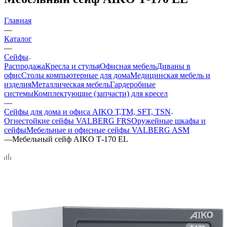
Главная
—
Каталог
—
Сейфы
Распродажа
Кресла и стулья
Офисная мебель
Диваны в
офис
Столы компьютерные для дома
Медицинская мебель и
изделия
Металлическая мебель
Гардеробные
системы
Комплектующие (запчасти) для кресел
—
Сейфы для дома и офиса AIKO Т,TМ, SFT, TSN
Огнестойкие сейфы VALBERG FRS
Оружейные шкафы и
сейфы
Мебельные и офисные сейфы VALBERG ASM
—
Мебельный сейф AIKO Т-170 EL