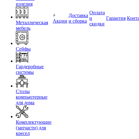
изделия
Оплата
Доставка
и
Гарантия
Конт
Акции
и сборка
Металлическая
скидки
мебель
Сейфы
Гардеробные
системы
Столы
компьютерные
для дома
Комплектующие
(запчасти) для
кресел