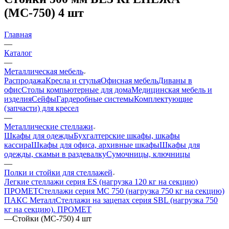
(МС-750) 4 шт
Главная
—
Каталог
—
Металлическая мебель
Распродажа
Кресла и стулья
Офисная мебель
Диваны в
офис
Столы компьютерные для дома
Медицинская мебель и
изделия
Сейфы
Гардеробные системы
Комплектующие
(запчасти) для кресел
—
Металлические стеллажи
Шкафы для одежды
Бухгалтерские шкафы, шкафы
кассира
Шкафы для офиса, архивные шкафы
Шкафы для
одежды, скамьи в раздевалку
Сумочницы, ключницы
—
Полки и стойки для стеллажей
Легкие стеллажи серия ES (нагрузка 120 кг на секцию)
ПРОМЕТ
Стеллажи серия МС 750 (нагрузка 750 кг на секцию)
ПАКС Металл
Стеллажи на зацепах серия SBL (нагрузка 750
кг на секцию). ПРОМЕТ
—
Стойки (МС-750) 4 шт