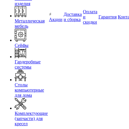
изделия
Оплата
Доставка
и
Гарантия
Конт
Акции
и сборка
Металлическая
скидки
мебель
Сейфы
Гардеробные
системы
Столы
компьютерные
для дома
Комплектующие
(запчасти) для
кресел